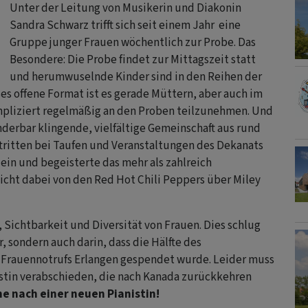
Unter der Leitung von Musikerin und Diakonin
Sandra Schwarz trifft sich seit einem Jahr eine
Gruppe junger Frauen wöchentlich zur Probe. Das
Besondere: Die Probe findet zur Mittagszeit statt
und herumwuselnde Kinder sind in den Reihen der
s offene Format ist es gerade Müttern, aber auch im
mpliziert regelmäßig an den Proben teilzunehmen. Und
nderbar klingende, vielfältige Gemeinschaft aus rund
tritten bei Taufen und Veranstaltungen des Dekanats
ein und begeisterte das mehr als zahlreich
icht dabei von den Red Hot Chili Peppers über Miley
 Sichtbarkeit und Diversität von Frauen. Dies schlug
r, sondern auch darin, dass die Hälfte des
 Frauennotrufs Erlangen gespendet wurde. Leider muss
nistin verabschieden, die nach Kanada zurückkehren
he nach einer neuen Pianistin!