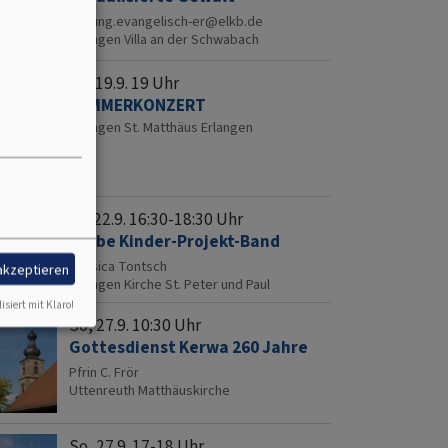
bildung.evangelisch-er@elkb.de
Erlangen
Villa an der Schwabach
Sa, 19.9. 19 Uhr
KAMMERKONZERT
Erlangen
St. Matthäus Erlangen
engemeinde
Di, 22.9. 16:30-18:30 Uhr
ründlach
Probe Kinder-Projekt-Band
Jessica Tontsch
rschaft:
 akzeptieren
Erlangen
Kirche St. Peter und Paul
isiert mit Klaro!
So, 27.9. 10:30 Uhr
Gottesdienst Kerwa 260 Jahre
Pfrin C. Frör
Uttenreuth
Matthäuskirche
So, 27.9. 17-18 Uhr