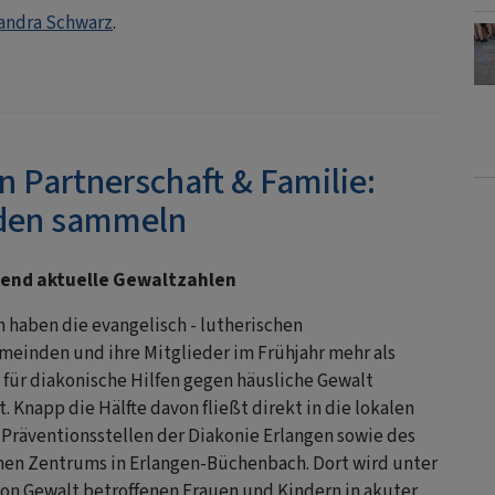
andra Schwarz
.
n Partnerschaft & Familie:
nden sammeln
kend aktuelle Gewaltzahlen
n haben die evangelisch - lutherischen
meinden und ihre Mitglieder im Frühjahr mehr als
 für diakonische Hilfen gegen häusliche Gewalt
 Knapp die Hälfte davon fließt direkt in die lokalen
 Präventionsstellen der Diakonie Erlangen sowie des
hen Zentrums in Erlangen-Büchenbach. Dort wird unter
on Gewalt betroffenen Frauen und Kindern in akuter