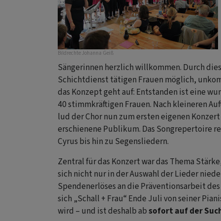
Bildrechte
Johanna Geiß
Sängerinnen herzlich willkommen. Durch diese
Schichtdienst tätigen Frauen möglich, unko
das Konzept geht auf: Entstanden ist eine wu
40 stimmkräftigen Frauen. Nach kleineren Auf
lud der Chor nun zum ersten eigenen Konzert 
erschienene Publikum. Das Songrepertoire re
Cyrus bis hin zu Segensliedern.
Zentral für das Konzert war das Thema Stärke,
sich nicht nur in der Auswahl der Lieder niede
Spendenerlöses an die Präventionsarbeit des
sich „Schall + Frau“ Ende Juli von seiner Pia
wird – und ist deshalb ab
sofort auf der Suc