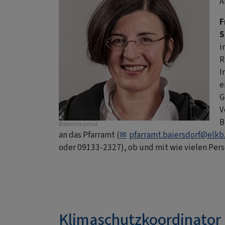
A
F
S
i
R
I
e
G
V
B
Bildrechte
privat
an das Pfarramt (
pfarramt.baiersdorf@elkb
oder 09133-2327), ob und mit wie vielen Per
Klimaschutzkoordinator (