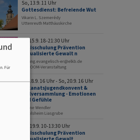
So, 13.9. 11 Uhr
d)
Gottesdienst: Befreiende Wut
Vikarin L. Szemerédy
it
Uttenreuth
Matthäuskirche
nstunden).
Di, 15.9. 18-21:30 Uhr
und
Basisschulung Prävention
sexualisierte Gewalt n
bildung.evangelisch-er@elkb.de
Be
ZOOM-Veranstaltung
en.
Für
Fr, 18.9. 16 Uhr - So, 20.9. 16 Uhr
Dekanatsjugendkonvent &
Vollversammlung - Emotionen
und Gefühle
Sabine Wendler
Eggolsheim
Liasgrube
Sa, 19.9. 10-13:30 Uhr
Basisschulung Prävention
sexualisierte Gewalt