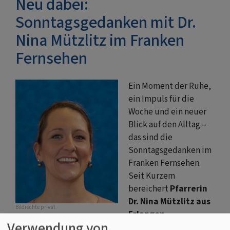
Neu dabei:
Sonntagsgedanken mit Dr.
Nina Mützlitz im Franken
Fernsehen
Ein Moment der Ruhe,
ein Impuls für die
Woche und ein neuer
Blick auf den Alltag –
das sind die
Sonntagsgedanken im
Franken Fernsehen.
Seit Kurzem
bereichert
Pfarrerin
Dr. Nina Mützlitz aus
Bildrechte
privat
Erlangen-
Verwendung von
Tennenlohe
das Sonntagsgedankenteam der