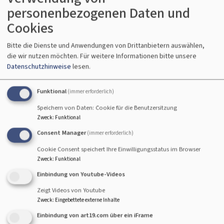
personenbezogenen Daten und
regelmäßigen Prediger*innen aus den Dekanaten
Nürnberg, Fürth und Erlangen. Mit ihren
Cookies
inspirierenden, lebensnahen und tiefgründigen
Bitte die Dienste und Anwendungen von Drittanbietern auswählen,
Gedanken – zum Beispiel über Familie und Umzug –
die wir nutzen möchten.
Für weitere Informationen bitte unsere
begleitet sie die Zuhörenden in die kommende
Datenschutzhinweise
lesen.
Woche.
Funktional
Sonntags verpasst? Kein Problem!
(immer erforderlich)
Die Sonntagsgedanken gibt es nicht nur live, sondern
Speichern von Daten: Cookie für die Benutzersitzung
auch zum Nachschauen, Mitnehmen und Teilen. Alle
Zweck
:
Funktional
Beiträge – auch die von Nina Mützlitz – finden Sie
Consent Manager
(immer erforderlich)
gesammelt in der YouTube-Playlist des Dekanats
Cookie Consent speichert Ihre Einwilligungsstatus im Browser
Nürnberg. So können Sie die Impulse genau dann
Zweck
:
Funktional
hören, wenn es in Ihren Alltag passt. Jetzt
Einbindung von Youtube-Videos
reinschauen & abonnieren: Hier geht es direkt zu den
Zeigt Videos von Youtube
Sonntagsgedanken auf YouTube.
Zweck
:
Eingebettete externe Inhalte
Einbindung von art19.com über ein iFrame
Weiterlesen
übe