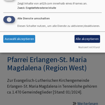
Ne
Zeigt Inhalte von art19.com innerhalb eines iFrames an.
dabe
Zweck
:
Eingebettete externe Inhalte
Son
Kinderland „Die Arche“
Alle Dienste umschalten
mit
Dr.
Diesen Schalter nutzen, um alle Dienste zu aktivieren/deaktivieren.
Weiterlesen
übe
Nin
Kin
Müt
Auswahl akzeptieren
Alle akzeptieren
„Di
im
Arc
Realisiert mit Klaro!
Fra
Fer
Pfarrei Erlangen-St. Maria
Magdalena (Region West)
Zur Evangelisch-Lutherischen Kirchengemeinde
Erlangen-St. Maria Magdalena in Tennenlohe gehören
ca. 1.470 Gemeindeglieder [Stand: 01/2024].
Weiterlesen
übe