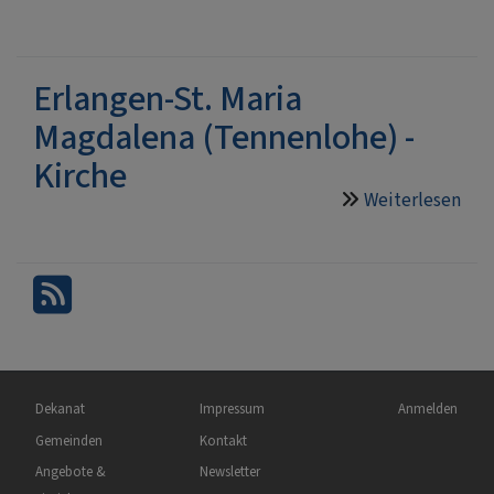
Pfar
Erl
St.
Erlangen-St. Maria
Mar
Magdalena (Tennenlohe) -
Mag
(Re
Kirche
Wes
Weiterlesen
übe
Erl
St.
Mar
Mag
(Te
-
Kir
Hauptnavigation
Fußbereichsmenü
Benutzermen
Dekanat
Impressum
Anmelden
Gemeinden
Kontakt
Angebote &
Newsletter