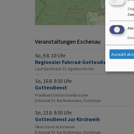
Zeig
Zwe
All
Dies
Veranstaltungen Eschenau
Auswahl akz
So, 9.8. 10 Uhr
Regionaler Fahrrad-Gottesdienst, anschl.
Lauf-Beerbach
St.-Egidien-Kirche
So, 16.8. 9:30 Uhr
Gottesdienst
Prädikant Stefan Eiselbrecher
Eckental
St. Bartholomäus, Eschenau
So, 23.8. 9:30 Uhr
Gottesdienst zur Kirchweih
Vikar David Acksteiner
Eckental
St. Bartholomäus, Eschenau