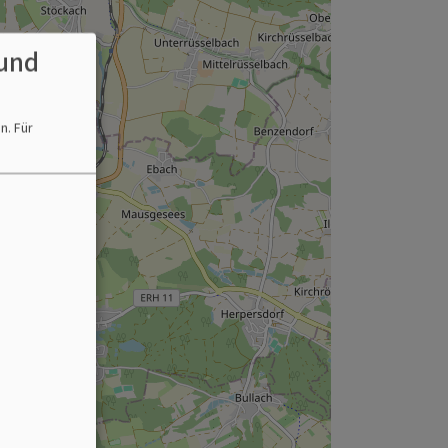
und
en.
Für