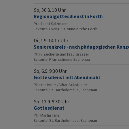
So, 30.8. 10 Uhr
Regionalgottesdienst in Forth
Prädikant Salzmann
Eckental
Evang. St. Anna-Kirche Forth
Di, 1.9. 14:17 Uhr
Seniorenkreis - nach pädagogischen Konz
Pfrin. Zecherle und Frau Grasser
Eckental
Pfarrscheune Eschenau
So, 6.9. 9:30 Uhr
Gottesdienst mit Abendmahl
Pfarrer Irmer / Vikar Acksteiner
Eckental
St. Bartholomäus, Eschenau
So, 13.9. 9:30 Uhr
Gottesdienst
Pfr. Martin Irmer
Eckental
St. Bartholomäus, Eschenau