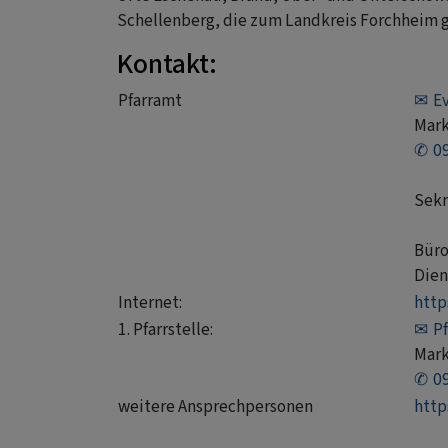
Schellenberg, die zum Landkreis Forchheim 
Kontakt:
Pfarramt
E
Mark
0
Sekr
Büro
Dien
Internet:
http
1. Pfarrstelle:
Pf
Mark
0
weitere Ansprechpersonen
http