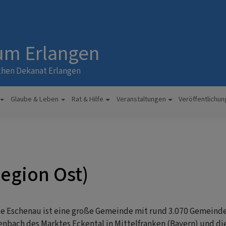
 um Erlangen
chen Dekanat Erlangen
Glaube & Leben
Rat & Hilfe
Veranstaltungen
Veröffentlichu
Region Ost)
 Eschenau ist eine große Gemeinde mit rund 3.070 Gemeindeg
enbach des Marktes Eckental in Mittelfranken (Bayern) und d