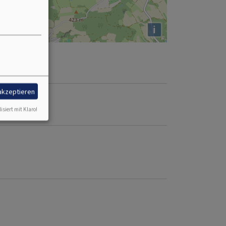
i
 akzeptieren
isiert mit Klaro!