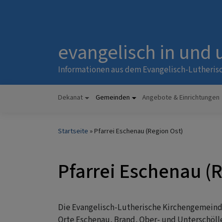
Direkt
zum
Inhalt
evangelisch in und
Informationen aus dem Evangelisch-Lutheris
Dekanat
Gemeinden
Angebote & Einrichtungen
Hauptnavigation
Startseite
Pfarrei Eschenau (Region Ost)
Pfarrei Eschenau (
Die Evangelisch-Lutherische Kirchengemeinde
Orte Eschenau, Brand, Ober- und Unterschöll