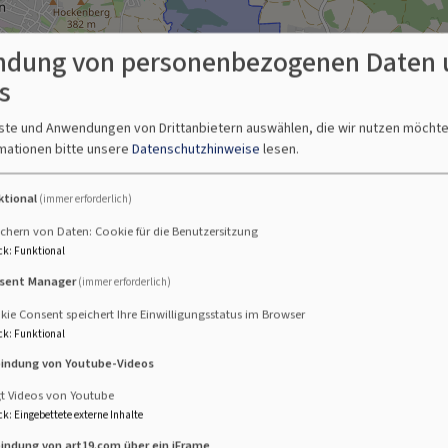
dung von personenbezogenen Daten 
s
nste und Anwendungen von Drittanbietern auswählen, die wir nutzen möcht
mationen bitte unsere
Datenschutzhinweise
lesen.
ktional
(immer erforderlich)
chern von Daten: Cookie für die Benutzersitzung
ck
:
Funktional
sent Manager
(immer erforderlich)
ie Consent speichert Ihre Einwilligungsstatus im Browser
ck
:
Funktional
bindung von Youtube-Videos
gt Videos von Youtube
ck
:
Eingebettete externe Inhalte
bindung von art19.com über ein iFrame