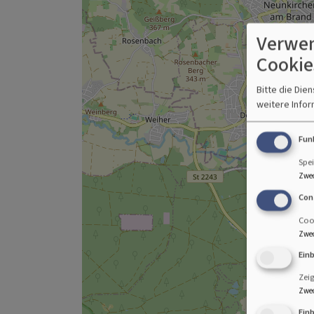
Verwen
Cookie
Bitte die Die
weitere Infor
Fun
Spei
Zwe
Con
Cook
Zwe
Ein
Zei
Zwe
Ein