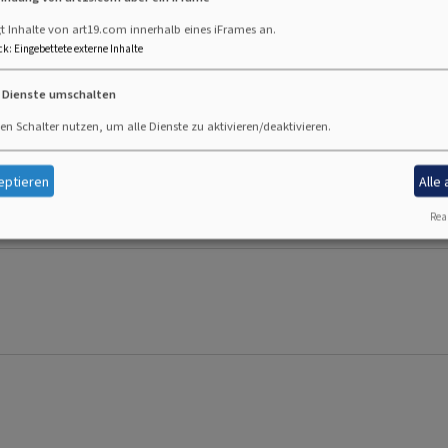
t Inhalte von art19.com innerhalb eines iFrames an.
ck
:
Eingebettete externe Inhalte
e Dienste umschalten
en Schalter nutzen, um alle Dienste zu aktivieren/deaktivieren.
eptieren
Alle
 Kirchenkaffee
Real