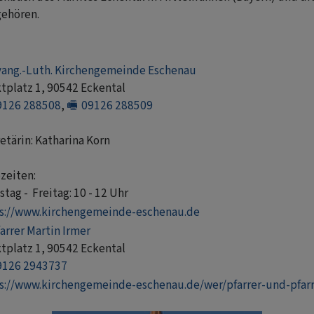
gehören.
vang.-Luth. Kirchengemeinde Eschenau
tplatz
1, 90542
Eckental
9126 288508
,
09126 288509
etärin: Katharina Korn
zeiten:
stag - Freitag: 10 - 12
Uhr
s://www.kirchengemeinde-eschenau.de
arrer Martin Irmer
tplatz
1, 90542
Eckental
9126 2943737
s://www.kirchengemeinde-eschenau.de/wer/pfarrer-und-pfar