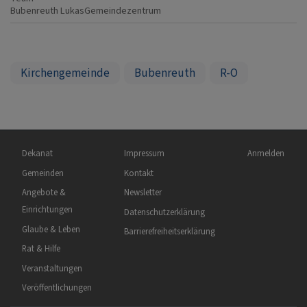
Bubenreuth
LukasGemeindezentrum
Kirchengemeinde
Bubenreuth
R-O
Hauptnavigation
Fußbereichsmenü
Benutzermen
Dekanat
Impressum
Anmelden
Gemeinden
Kontakt
Angebote &
Newsletter
Einrichtungen
Datenschutzerklärung
Glaube & Leben
Barrierefreiheitserklärung
Rat & Hilfe
Veranstaltungen
Veröffentlichungen