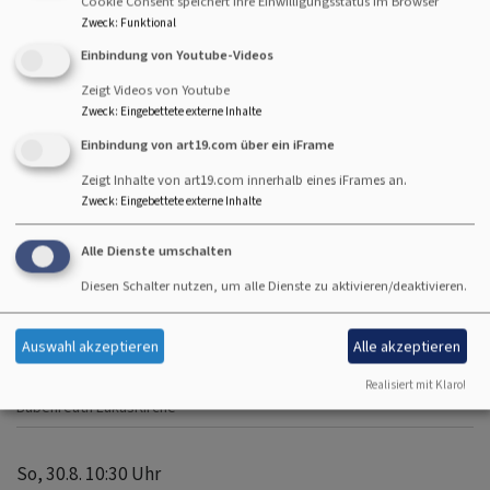
Cookie Consent speichert Ihre Einwilligungsstatus im Browser
Zweck
:
Funktional
i
Einbindung von Youtube-Videos
Zeigt Videos von Youtube
Zweck
:
Eingebettete externe Inhalte
Veranstaltungen Bubenreuth
Einbindung von art19.com über ein iFrame
Zeigt Inhalte von art19.com innerhalb eines iFrames an.
So, 16.8. 10:30 Uhr
Zweck
:
Eingebettete externe Inhalte
Gottesdienst
Pfarrerin Julia Schwab
Alle Dienste umschalten
Bubenreuth
LukasKirche
Diesen Schalter nutzen, um alle Dienste zu aktivieren/deaktivieren.
So, 23.8. 10:30 Uhr
Auswahl akzeptieren
Alle akzeptieren
Gottesdienst
Realisiert mit Klaro!
Prädikant Swen Ruppert
Bubenreuth
LukasKirche
So, 30.8. 10:30 Uhr