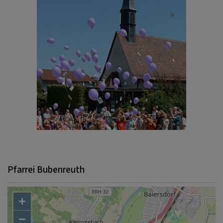
Pfarrei Bubenreuth
+
−