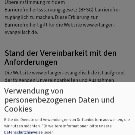
Übereinstimmung mit dem
Barrierefreiheitsstärkungsgesetz (BFSG) barrierefrei
zugänglich zu machen. Diese Erklärung zur
Barrierefreiheit gilt für die Website www.erlangen-
evangelisch.de.
Stand der Vereinbarkeit mit den
Anforderungen
Die Website www.erlangen-evangelisch.de ist aufgrund
der folgenden Unvereinbarkeiten und Ausnahmen
teilweise mit dem Barrierefreiheitsstärkungsgesetz
Verwendung von
(BFSG) vereinbar.
personenbezogenen Daten und
Cookies
Einschränkungen in der
Bitte die Dienste und Anwendungen von Drittanbietern auswählen, die
Barrierefreiheit beim Theme
VK
wir nutzen möchten.
Für weitere Informationen bitte unsere
Philippus next
Datenschutzhinweise
lesen.