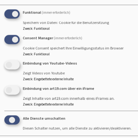
Hier den Text für vk_blockly einfügen.
Funktional
(immer erforderlich)
Speichern von Daten: Cookie für die Benutzersitzung
Nicht barrierefreie Inhalte
Zweck
:
Funktional
Consent Manager
(immer erforderlich)
Die nachstehend aufgeführten Inhalte sind aus den
Cookie Consent speichert Ihre Einwilligungsstatus im Browser
folgenden Gründen nicht barrierefrei:
Zweck
:
Funktional
Einbindung von Youtube-Videos
Barrieren Melden, Feedback und
Zeigt Videos von Youtube
Kontaktangaben
Zweck
:
Eingebettete externe Inhalte
Einbindung von art19.com über ein iFrame
Sind Ihnen Barrieren beim Zugang zu Inhalten auf
www.erlangen-evangelisch.de aufgefallen? Dann können
Zeigt Inhalte von art19.com innerhalb eines iFrames an.
Zweck
:
Eingebettete externe Inhalte
Sie sich gerne bei uns melden. Wir freuen uns auf Ihr
Feedback und bemühen uns, die gemeldeten Barrieren
Alle Dienste umschalten
in Rahmen der technischen und wirtschaftlichen
Diesen Schalter nutzen, um alle Dienste zu aktivieren/deaktivieren.
Möglichkeiten schnellstmöglich zu beheben. Bitte teilen
Sie uns mit, auf welche Seite und bei welcher Funktion