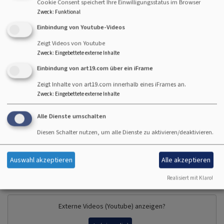
Cookie Consent speichert Ihre Einwilligungsstatus im Browser
in die kommende Woche.
Zweck
:
Funktional
Einbindung von Youtube-Videos
Sonntags verpasst? Kein Problem!
Zeigt Videos von Youtube
Die Sonntagsgedanken gibt es nicht nur live, sondern
Zweck
:
Eingebettete externe Inhalte
auch zum Nachschauen, Mitnehmen und Teilen. Alle
Einbindung von art19.com über ein iFrame
Beiträge – auch die von Nina Mützlitz – finden Sie
gesammelt in der YouTube-Playlist des Dekanats
Zeigt Inhalte von art19.com innerhalb eines iFrames an.
Nürnberg. So können Sie die Impulse genau dann hören,
Zweck
:
Eingebettete externe Inhalte
wenn es in Ihren Alltag passt. Jetzt reinschauen &
Alle Dienste umschalten
abonnieren: Hier geht es direkt zu den
Sonntagsgedanken auf YouTube.
Diesen Schalter nutzen, um alle Dienste zu aktivieren/deaktivieren.
Auswahl akzeptieren
Alle akzeptieren
Video
Realisiert mit Klaro!
Externe Videos (Youtube) anzeigen?