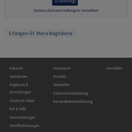
Ja (einmalig)
Datenschutzeinstellungen verwalten
Erlangen-St. Maria Magdalena
Hauptnavigation
Fußbereichsmenü
Benutzermen
Dekanat
Impressum
Anmelden
Gemeinden
Kontakt
Angebote &
Newsletter
Einrichtungen
Datenschutzerklärung
Glaube & Leben
Barrierefreiheitserklärung
Rat & Hilfe
Veranstaltungen
Veröffentlichungen