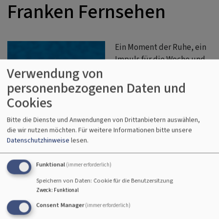
Franken Fernsehen
Ein Moment der Ruhe, ein
Impuls für die Woche und
Verwendung von
ein neuer Blick auf den
Alltag – das sind die
personenbezogenen Daten und
Sonntagsgedanken im
Cookies
Franken Fernsehen. Seit
Kurzem bereichert
Bitte die Dienste und Anwendungen von Drittanbietern auswählen,
die wir nutzen möchten.
Für weitere Informationen bitte unsere
Pfarrerin Dr. Nina
Datenschutzhinweise
lesen.
Mützlitz aus Erlangen-
Tennenlohe
das
Bildrechte
privat
Funktional
(immer erforderlich)
Sonntagsgedankenteam
der regelmäßigen Prediger*innen aus den Dekanaten
Speichern von Daten: Cookie für die Benutzersitzung
Zweck
:
Funktional
Nürnberg, Fürth und Erlangen. Mit ihren inspirierenden,
lebensnahen und tiefgründigen Gedanken – zum Beispiel
Consent Manager
(immer erforderlich)
über Familie und Umzug – begleitet sie die Zuhörenden