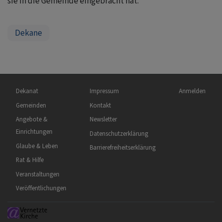
sie in die Gemeinde eingebracht hat.
Dekane
Hauptnavigation
Fußbereichsmenü
Benutzermen
Dekanat
Impressum
Anmelden
Gemeinden
Kontakt
Angebote &
Newsletter
Einrichtungen
Datenschutzerklärung
Glaube & Leben
Barrierefreiheitserklärung
Rat & Hilfe
Veranstaltungen
Veröffentlichungen