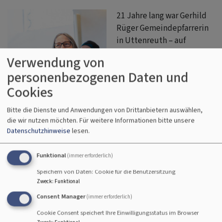
21 Jahre lang war Gerhild
Rüger Gemeindepfarrerin
in Uttenreuth – auf
unterschiedlichen Stellen
Verwendung von
und mit unterschiedlichen
personenbezogenen Daten und
Schwerpunkten, die
Cookies
letzten acht Jahre als
geschäftsführende
Bitte die Dienste und Anwendungen von Drittanbietern auswählen,
Pfarrerin.
die wir nutzen möchten.
Für weitere Informationen bitte unsere
Seit dem 1. Januar ist sie
Datenschutzhinweise
lesen.
nun mit 100 % Dekanin
Bildrechte
Simon Rüger
im Dekanat Erlangen,
Funktional
(immer erforderlich)
mit Schwerpunkt für die
Region Ost und weitere
Speichern von Daten: Cookie für die Benutzersitzung
Aufgabenbereiche.
Zweck
:
Funktional
Am Sonntag, den 25.1.26 wurde sie feierlich aus der
Consent Manager
(immer erforderlich)
Evang.-Luth. Kirchengemeinde Uttenreuth
verabschiedet. Als Gemeindepfarrerin eröffnete sie den
Cookie Consent speichert Ihre Einwilligungsstatus im Browser