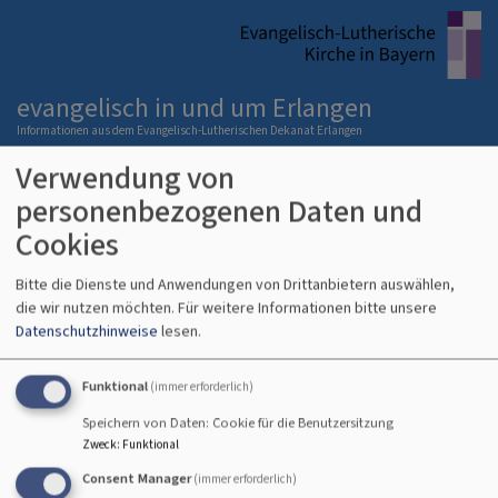
Direkt
zum
Inhalt
evangelisch in und um Erlangen
Informationen aus dem Evangelisch-Lutherischen Dekanat Erlangen
Verwendung von
Hauptnavigation
personenbezogenen Daten und
Cookies
Startseite
Schlagworte
Kirchenkreis Nürnberg
Bitte die Dienste und Anwendungen von Drittanbietern auswählen,
die wir nutzen möchten.
Für weitere Informationen bitte unsere
Datenschutzhinweise
lesen.
Kirchenkreis Nürnberg
Funktional
(immer erforderlich)
Speichern von Daten: Cookie für die Benutzersitzung
Der Evang.-Luth.
Zweck
:
Funktional
Consent Manager
(immer erforderlich)
Dekanatsbezirk Erlangen