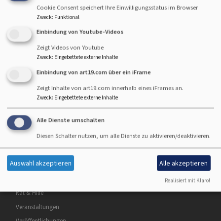
Cookie Consent speichert Ihre Einwilligungsstatus im Browser
Zweck
:
Funktional
Weiterlesen
übe
Einbindung von Youtube-Videos
Der
Zeigt Videos von Youtube
Evan
Zweck
:
Eingebettete externe Inhalte
Lut
Einbindung von art19.com über ein iFrame
Dek
Zeigt Inhalte von art19.com innerhalb eines iFrames an.
Erl
Zweck
:
Eingebettete externe Inhalte
Hauptnavigation
Fußbereichsmenü
Benutzermen
Alle Dienste umschalten
Dekanat
Impressum
Anmelden
Diesen Schalter nutzen, um alle Dienste zu aktivieren/deaktivieren.
Gemeinden
Kontakt
Angebote &
Newsletter
Auswahl akzeptieren
Alle akzeptieren
Einrichtungen
Datenschutzerklärung
Glaube & Leben
Barrierefreiheitserklärung
Realisiert mit Klaro!
Rat & Hilfe
Veranstaltungen
Veröffentlichungen