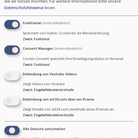
die wir nutzen möchten.
Für weitere Informationen bitte unsere
Datenschutzhinweise
lesen.
Weiterlesen
übe
Ang
Funktional
(immer erforderlich)
Speichern von Daten: Cookie für die Benutzersitzung
Erwachsene
Zweck
:
Funktional
Consent Manager
(immer erforderlich)
Partnerschaft
Cookie Consent speichert Ihre Einwilligungsstatus im Browser
Zweck
:
Funktional
Wenn zwei Menschen sich lieben, ist
das großartig - und eine große
Einbindung von Youtube-Videos
Aufgabe zugleich, um die Liebe
Zeigt Videos von Youtube
lebendig und spannend zu erhalten, tragfähig und
Zweck
:
Eingebettete externe Inhalte
ausdauernd, durch schwierige Phasen hindurch
Einbindung von art19.com über ein iFrame
miteinander einen Weg und aneinander einen Halt zu
Zeigt Inhalte von art19.com innerhalb eines iFrames an.
finden.
Zweck
:
Eingebettete externe Inhalte
Weiterlesen
übe
Alle Dienste umschalten
Erw