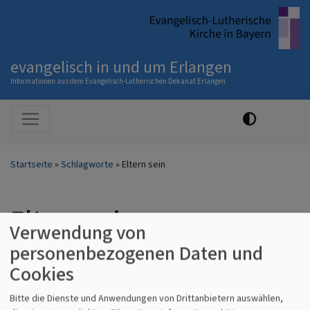
Direkt
zum
Inhalt
evangelisch in und um Erlangen
Informationen aus dem Evangelisch-Lutherischen Dekanat Erlangen
Hauptnavigation
Startseite
Schlagworte
Eltern sein
Eltern sein
Verwendung von
personenbezogenen Daten und
Cookies
Angebote
Bitte die Dienste und Anwendungen von Drittanbietern auswählen,