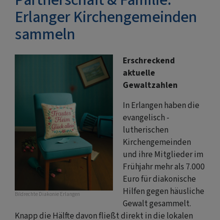
Erlanger Kirchengemeinden
sammeln
Erschreckend
aktuelle
Gewaltzahlen
In Erlangen haben die
evangelisch -
lutherischen
Kirchengemeinden
und ihre Mitglieder im
Frühjahr mehr als 7.000
Euro für diakonische
Hilfen gegen häusliche
Bildrechte
Diakonie Erlangen
Gewalt gesammelt.
Knapp die Hälfte davon fließt direkt in die lokalen