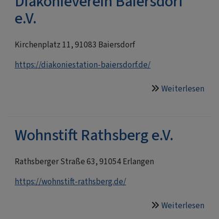
Diakonieverein Baiersdorf
Baie
e.V.
Kirchenplatz 11, 91083 Baiersdorf
https://diakoniestation-baiersdorf.de/
Weiterlesen
übe
Dia
Baie
e.V.
Wohnstift Rathsberg e.V.
Rathsberger Straße 63, 91054 Erlangen
https://wohnstift-rathsberg.de/
Weiterlesen
übe
Woh