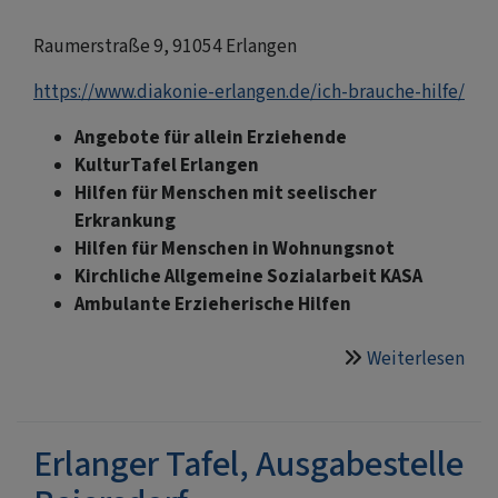
e.V.
Raumerstraße 9, 91054 Erlangen
https://www.diakonie-erlangen.de/ich-brauche-hilfe/
Angebote für allein Erziehende
KulturTafel Erlangen
Hilfen für Menschen mit seelischer
Erkrankung
Hilfen für Menschen in Wohnungsnot
Kirchliche Allgemeine Sozialarbeit KASA
Ambulante Erzieherische Hilfen
Weiterlesen
übe
Hau
der
Dia
Erlanger Tafel, Ausgabestelle