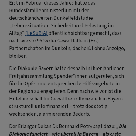
Erst im Februar dieses Jahres hatte das
Bundesfamilienministerium mit der
deutschlandweiten Dunkelfeldstudie
„Lebenssituation, Sicherheit und Belastung im
Alltag“
(LeSuBiA)
öffentlich sichtbar gemacht, dass
nach wie vor 95 % der Gewaltfälle in (Ex-)
Partnerschaften im Dunkeln, das heißt ohne Anzeige,
bleiben.
Die Diakonie Bayern hatte deshalb in ihrer jährlichen
Frühjahrssammlung Spender*innen aufgerufen, sich
für die Opfer und entsprechende Hilfeangebote in
der Region zu engagieren. Denn nach wie vor ist die
Hilfelandschaft für Gewaltbetroffene auch in Bayern
strukturell unterfinanziert – trotz des stetig
wachsenden, alarmierenden Bedarfs.
Der Erlanger Dekan Dr. Bernhard Petry sagt dazu:
„Die
Diakonie fungiert – wie überall in Bayern – als erste