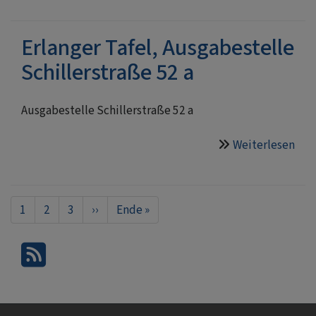
Rat
e.V.
Erlanger Tafel, Ausgabestelle
Schillerstraße 52 a
Ausgabestelle Schillerstraße 52 a
Weiterlesen
übe
Erl
Tafe
Aus
Seitennummerierung
Aktuelle
1
Seite
2
Seite
3
Nächste
››
Last
Ende »
Schi
Seite
Seite
page
52
a