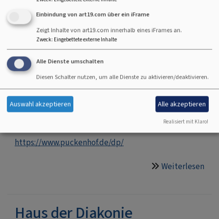
hilfe/hilfen-im-alter/ambulanter-pflegedienst/
Einbindung von art19.com über ein iFrame
Zeigt Inhalte von art19.com innerhalb eines iFrames an.
Weiterlesen
übe
Zweck
:
Eingebettete externe Inhalte
Dia
Utt
Alle Dienste umschalten
Evang. Jugendhilfeverbund
Diesen Schalter nutzen, um alle Dienste zu aktivieren/deaktivieren.
Der Puckenhof e.V.
Auswahl akzeptieren
Alle akzeptieren
Gräfenberger Str. 42-44, 91054 Buckenhof
Realisiert mit Klaro!
https://www.puckenhof.de/dp/
Weiterlesen
übe
Eva
Jug
Der
Haus der Diakonie
Puc