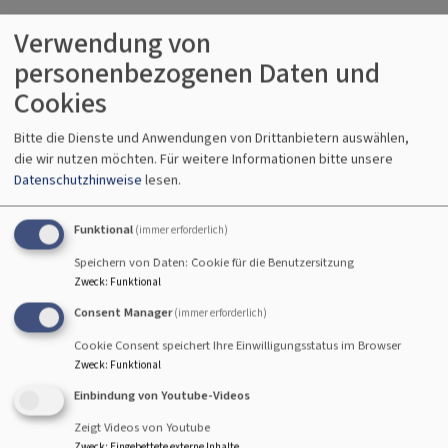
Seniorenzentrum Martha-
Verwendung von
Maria Eckental
personenbezogenen Daten und
Cookies
Dr.-Rolf-Filler-Straße 1, 90542 Eckental-Forth
Bitte die Dienste und Anwendungen von Drittanbietern auswählen,
https://sz-eckental.martha-maria.de/de/
die wir nutzen möchten.
Für weitere Informationen bitte unsere
Datenschutzhinweise
lesen.
Funktional
(immer erforderlich)
Weiterlesen
übe
Speichern von Daten: Cookie für die Benutzersitzung
Sen
Zweck
:
Funktional
Mar
Consent Manager
(immer erforderlich)
Mar
Diakoniestation Uttenreuth
Cookie Consent speichert Ihre Einwilligungsstatus im Browser
Eck
Zweck
:
Funktional
Einbindung von Youtube-Videos
Esperstraße 25 a, 91080 Uttenreuth
Zeigt Videos von Youtube
https://www.diakonie-erlangen.de/ich-brauche-
Zweck
:
Eingebettete externe Inhalte