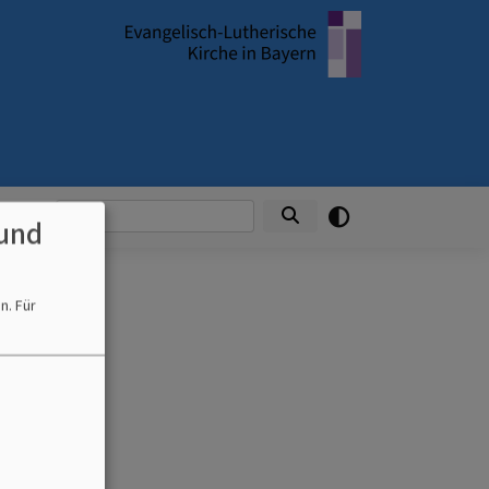
Suche
ngen
und
en.
Für