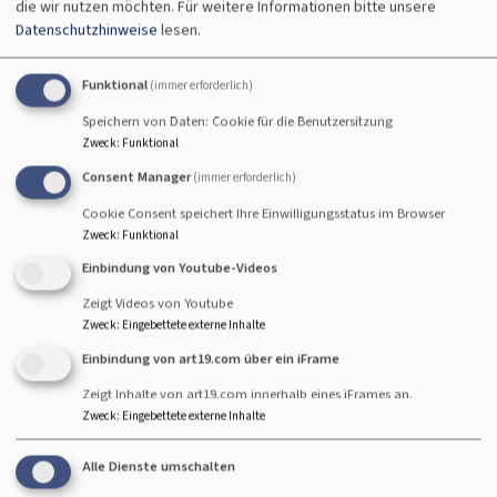
die wir nutzen möchten.
Für weitere Informationen bitte unsere
Weiterlesen
übe
Datenschutzhinweise
lesen.
Ang
Funktional
(immer erforderlich)
Speichern von Daten: Cookie für die Benutzersitzung
Angebote & Einrichtungen
Zweck
:
Funktional
Consent Manager
(immer erforderlich)
Ein Haus aus lebendigen
Cookie Consent speichert Ihre Einwilligungsstatus im Browser
Steinen, so nennt die
Zweck
:
Funktional
Bibel die Kirche.
Einbindung von Youtube-Videos
Lebendig und bunt, so ist
Zeigt Videos von Youtube
sie überall dort, wo viele
Zweck
:
Eingebettete externe Inhalte
Menschen gern und
Einbindung von art19.com über ein iFrame
engagiert mitarbeiten, in vielen freiwilligen
Zeigt Inhalte von art19.com innerhalb eines iFrames an.
Ehrenämtern.
Zweck
:
Eingebettete externe Inhalte
Weiterlesen
übe
Alle Dienste umschalten
Ang