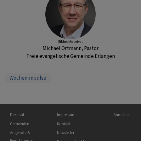
Bildrechte
privat
Michael Ortmann, Pastor
Freie evangelische Gemeinde Erlangen
Wochenimpulse
Hauptnavigation
Fußbereichsmenü
Benutzermen
Dekanat
Impressum
Anmelden
Gemeinden
Kontakt
Angebote &
Newsletter
Einrichtungen