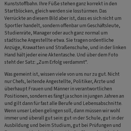
Kunststoffbahn. Ihre Füße stehen ganz korrekt in den
Startblöcken, gleich werden sie losstürmen. Das
Verrückte an diesem Bild aber ist, dass es sich nicht um
Sportler handelt, sondern offenbar um Geschäftsleute,
Studienräte, Manager oder auch ganz normal um
städtische Angestellte etwa. Sie tragen ordentliche
Anzüge, Krawatten und Straßenschuhe, und in der linken
Hand hält jeder eine Aktentasche. Und über dem Foto
steht der Satz: „Zum Erfolg verdammt“.
Was gemeint ist, wissen viele von uns nur zu gut. Nicht
nur Chefs, leitende Angestellte, Politiker, Ärzte und
überhaupt Frauen und Männer in verantwortlichen
Positionen, sondern es fängt ja schon in jungen Jahren an
und gilt dann für fast alle Berufe und Lebensabschnitte.
Wenn unser Leben gelingen soll, dann müssen wir wohl
immer und überall gut sein: gut ın der Schule, gut in der
Ausbildung und beim Studium, gut bei Prüfungen und