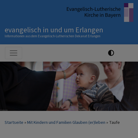
Direkt
zum
Inhalt
evangelisch in und um Erlangen
Informationen aus dem Evangelisch-Lutherischen Dekanat Erlangen
Hauptnavigation
Startseite
Mit Kindern und Familien Glauben (er)leben
Taufe