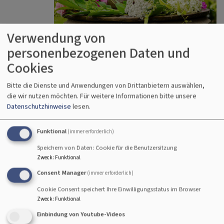
Verwendung von
personenbezogenen Daten und
Sakrament der Taufe werden wir in die Geschichte Gottes
mit seinen Menschen hineingestellt, Gottes Geist und
Cookies
Heil werden uns zugesprochen. Dieses Versprechen gilt
Bitte die Dienste und Anwendungen von Drittanbietern auswählen,
ein Leben lang. Deshalb wird die Taufe auch nur einmal
die wir nutzen möchten.
Für weitere Informationen bitte unsere
gefeiert.
Datenschutzhinweise
lesen.
Zugleich wird jeder Täufling Teil der christlichen
Funktional
Gemeinde. Das kann ganz zu Beginn des Lebens sein, als
(immer erforderlich)
Kind, Konfirmand*In oder als Erwachsene*R. Je nach Alter
Speichern von Daten: Cookie für die Benutzersitzung
des Täuflings wird der Schwerpunkt der Taufe auf
Zweck
:
Funktional
unterschiedlichen Aspekten liegen.
Consent Manager
(immer erforderlich)
Cookie Consent speichert Ihre Einwilligungsstatus im Browser
Taufen gibt es in verschiedenen Formen: als Einzel- oder
Zweck
:
Funktional
Gruppentaufe, als Taufe im Sonntagsgottesdienst mit
Einbindung von Youtube-Videos
der ganzen Gemeinde oder bei (großen) Tauffesten. Weil