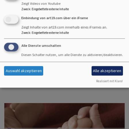
die Taufe einmalig ist, muss sie zwar nicht wiederholt,
Zeigt Videos von Youtube
kann aber immer wieder erinnert werden, z.B. bei einem
Zweck
:
Eingebettete externe Inhalte
Tauferinnerungsgottesdienst.
Einbindung von art19.com über ein iFrame
Zeigt Inhalte von art19.com innerhalb eines iFrames an.
Wenn Sie Ihr Kind oder sich taufen lassen wollen oder auf
Zweck
:
Eingebettete externe Inhalte
der Suche nach einem Tauferinnerungsgottesdienst sind,
sprechen Sie Ihren Gemeindepfarrer oder Ihre
Alle Dienste umschalten
Gemeindepfarrerin an, wenden Sie sich an einen Pfarrer /
Diesen Schalter nutzen, um alle Dienste zu aktivieren/deaktivieren.
eine Pfarrerin, die Sie kennen, oder die
Segen
Servicestelle
.
Auswahl akzeptieren
Alle akzeptieren
Interessante Infos rund um die Taufe finden Sie auch auf
Realisiert mit Klaro!
folgenden Seiten:
https://www.taufspruch.de/step1.php#