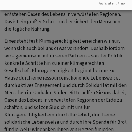
Realisiert mit Klaro!
vertrockneten Feldern zu stehen. Auf diese Weise
entstehen Oasen des Lebens in verwüsteten Regionen.
Das ist ein großer Schritt und er sichert den Menschen
die tägliche Nahrung.
Eines steht fest: Klimagerechtigkeit erreichen wir nur,
wenn sich auch bei uns etwas verändert. Deshalb fordern
wir ‒ gemeinsam mit unseren Partnern ‒ von der Politik
konkrete Schritte hin zu einer klimagerechten
Gesellschaft. Klimagerechtigkeit beginnt bei uns zu
Hause durch eine ressourcenschonende Lebensweise,
durch aktives Engagement und durch Solidarität mit den
Menschen im Globalen Süden. Bitte helfen Sie uns dabei,
Oasen des Lebens in verwüsteten Regionen der Erde zu
schaffen, und setzen Sie sich mit uns für
Klimagerechtigkeit ein: durch Ihr Gebet, durch eine
solidarische Lebensweise und durch Ihre Spende für Brot
für die Welt! Wir danken Ihnen von Herzen für jeden