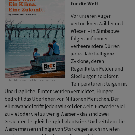
für die Welt
Vor unseren Augen
vertrocknen Wälder und
Wiesen ‒ in Simbabwe
folgen auf immer
verheerendere Dürren
jedes Jahr heftigere
Zyklone, deren
Regenfluten Felder und
Siedlungen zerstören.
Bildrechte
www.brot-fuer-die-welt.de
Temperaturen steigen ins
Unerträgliche, Ernten werden vernichtet, Hunger
bedroht das Überleben von Millionen Menschen. Der
Klimawandel trifft jeden Winkel der Welt: Entweder viel
zu viel oder viel zu wenig Wasser ‒ das sind zwei
Gesichter der gleichen globalen Krise. Und seitdem die
Wassermassen in Folge von Starkregen auch in vielen