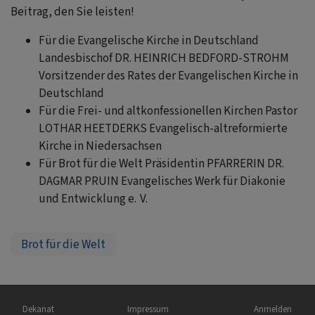
Beitrag, den Sie leisten!
Für die Evangelische Kirche in Deutschland
Landesbischof DR. HEINRICH BEDFORD-STROHM
Vorsitzender des Rates der Evangelischen Kirche in
Deutschland
Für die Frei- und altkonfessionellen Kirchen Pastor
LOTHAR HEETDERKS Evangelisch-altreformierte
Kirche in Niedersachsen
Für Brot für die Welt Präsidentin PFARRERIN DR.
DAGMAR PRUIN Evangelisches Werk für Diakonie
und Entwicklung e. V.
Brot für die Welt
Hauptnavigation
Fußbereichsmenü
Benutzermen
Dekanat
Impressum
Anmelden