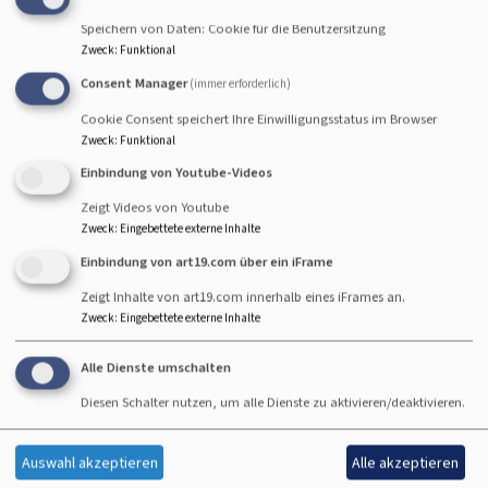
Ärmsten, die sich vor Dürren, Wirbelstürmen und
Speichern von Daten: Cookie für die Benutzersitzung
Wassermassen nicht schützen können. Sie sind den
Zweck
:
Funktional
extremen Wetterlagen direkt ausgesetzt. Ihr tägliches
Consent Manager
(immer erforderlich)
Brot ist in Gefahr ‒ nicht in zehn Jahren oder morgen,
Cookie Consent speichert Ihre Einwilligungsstatus im Browser
sondern: jetzt.
Zweck
:
Funktional
Online Spenden hier:
https://www.brot-fuer-die-
Einbindung von Youtube-Videos
welt.de/spenden/jetzt-helfen/spenden.php
Zeigt Videos von Youtube
Zweck
:
Eingebettete externe Inhalte
Brot für die Welt hat den Kampf für Klimagerechtigkeit
Einbindung von art19.com über ein iFrame
zu einem Schwerpunkt seiner Arbeit gemacht. Unsere
Partner in Simbabwe, Kambodscha, Sambia, Bolivien und
Zeigt Inhalte von art19.com innerhalb eines iFrames an.
Zweck
:
Eingebettete externe Inhalte
in zahlreichen anderen Ländern unterstützen die
Menschen dabei, innovative Ideen zu entwickeln, um
Alle Dienste umschalten
gegenüber Wetterextremen widerstandsfähiger zu
werden: So verwenden beispielweise Kleinbauern
Diesen Schalter nutzen, um alle Dienste zu aktivieren/deaktivieren.
traditionelles, robustes Saatgut und können so ihre
Ernte verbessern. Andere halten ihr Land mit
Auswahl akzeptieren
Alle akzeptieren
ausgeklügelt angelegten Steinwällen feucht, anstatt vor